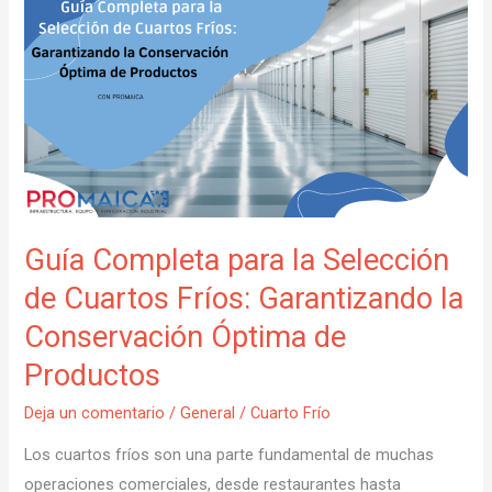
Completa
para
la
Selección
de
Cuartos
Fríos:
Garantizando
la
Guía Completa para la Selección
Conservación
de Cuartos Fríos: Garantizando la
Óptima
Conservación Óptima de
de
Productos
Productos
Deja un comentario
/
General
/
Cuarto Frío
Los cuartos fríos son una parte fundamental de muchas
operaciones comerciales, desde restaurantes hasta