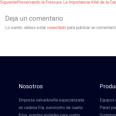
Siguiente
Preservando la Frescura: La Importancia Vital de la Cad
Deja un comentario
Lo siento, debes estar
conectado
para publicar un comentario
Nosotros
Produ
Empresa salvadoreña especializada
Equipos 
en cadena fría, suministro de cuarto
Panel par
fríos, puertas aisladas para cuarto
Sistemas