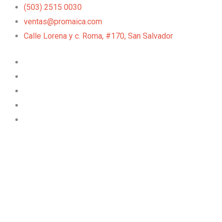
Ir
(503) 2515 0030
al
ventas@promaica.com
contenido
Calle Lorena y c. Roma, #170, San Salvador