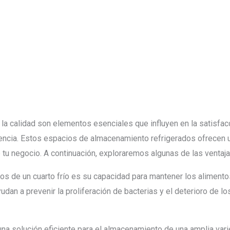
y la calidad son elementos esenciales que influyen en la satisfac
rencia. Estos espacios de almacenamiento refrigerados ofrecen u
 tu negocio. A continuación, exploraremos algunas de las ventajas
ios de un cuarto frío es su capacidad para mantener los alimento
an a prevenir la proliferación de bacterias y el deterioro de l
una solución eficiente para el almacenamiento de una amplia va