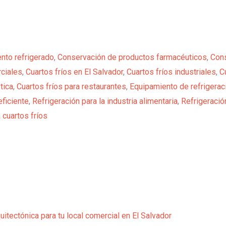
nto refrigerado
,
Conservación de productos farmacéuticos
,
Cons
rciales
,
Cuartos fríos en El Salvador
,
Cuartos fríos industriales
,
C
tica
,
Cuartos fríos para restaurantes
,
Equipamiento de refrigerac
eficiente
,
Refrigeración para la industria alimentaria
,
Refrigeració
 cuartos fríos
itectónica para tu local comercial en El Salvador