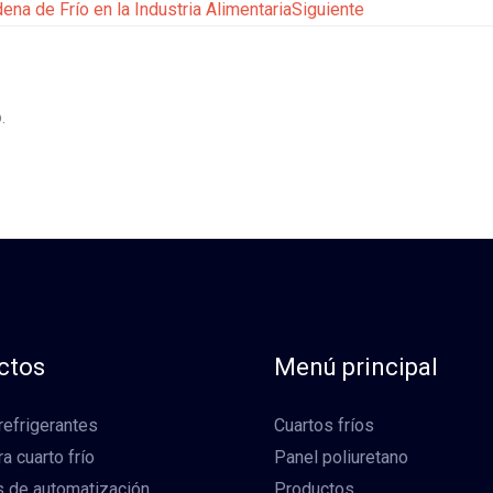
ena de Frío en la Industria Alimentaria
Siguiente
.
ctos
Menú principal
refrigerantes
Cuartos fríos
a cuarto frío
Panel poliuretano
 de automatización
Productos