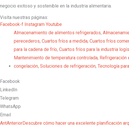
negocio exitoso y sostenible en la industria alimentaria.
Visíta nuestras páginas:
Facebook-f
Instagram
Youtube
Almacenamiento de alimentos refrigerados
,
Almacenamie
perecederos
,
Cuartos fríos a medida
,
Cuartos fríos come
para la cadena de frío
,
Cuartos fríos para la industria logís
Mantenimiento de temperatura controlada
,
Refrigeración 
congelación
,
Soluciones de refrigeración
,
Tecnología para
Facebook
LinkedIn
Telegram
WhatsApp
Email
Ant
Anterior
Descubre cómo hacer una excelente planificación arqu